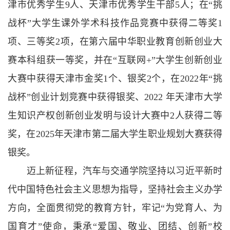
津市优秀学生
9人
、
天津市优秀学生干部
5人
；
在
“挑
战杯”大学生课外学术科技作品竞赛中获得二等奖1
项
、
三等奖
2项，在第六届中华职业教育创新创业大
赛本科组获一等奖，并在“互联网+”大学生创新
创业
大赛中获得天津市金奖
1个、银奖2个，在2022年“挑
战杯”创业计划竞赛中获得银奖
、
2022 年天津市大学
生知识产权创新创业发明与设计大赛中
2人
获得二等
奖
，在
2025年天津市第二届大学生职业规划大赛获
得
银奖
。
迈上新征程，汽车与交通学院坚持以习近平新时
代中国特色社会主义思想为指导，坚持社会主义办学
方向，全面贯彻党的教育方针，牢记
“为党育人、为
国育才”使命，秉承“爱国、敬业、团结、创新”校